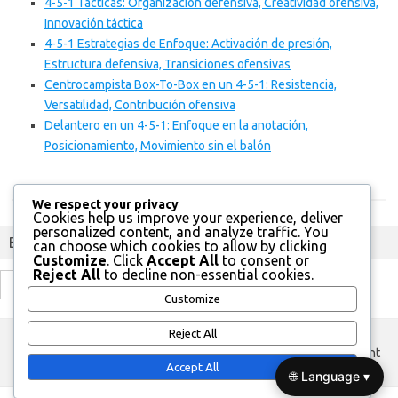
4-5-1 Tácticas: Organización defensiva, Creatividad ofensiva,
Innovación táctica
4-5-1 Estrategias de Enfoque: Activación de presión,
Estructura defensiva, Transiciones ofensivas
Centrocampista Box-To-Box en un 4-5-1: Resistencia,
Versatilidad, Contribución ofensiva
Delantero en un 4-5-1: Enfoque en la anotación,
Posicionamiento, Movimiento sin el balón
We respect your privacy
Cookies help us improve your experience, deliver
personalized content, and analyze traffic. You
Buscar
can choose which cookies to allow by clicking
Customize
. Click
Accept All
to consent or
Reject All
to decline non-essential cookies.
Search
Customize
for:
Reject All
custom footer text left
custom footer text right
Accept All
🌐 Language ▾