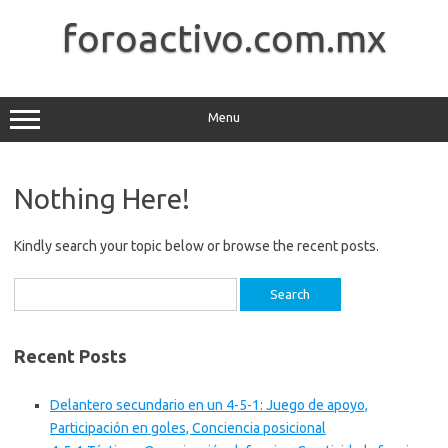
Skip
to
foroactivo.com.mx
content
Menu
Nothing Here!
Kindly search your topic below or browse the recent posts.
Search
for:
Recent Posts
Delantero secundario en un 4-5-1: Juego de apoyo,
Participación en goles, Conciencia posicional