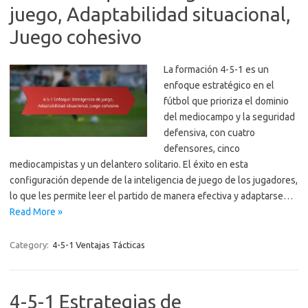
juego, Adaptabilidad situacional,
Juego cohesivo
La formación 4-5-1 es un
enfoque estratégico en el
fútbol que prioriza el dominio
del mediocampo y la seguridad
defensiva, con cuatro
defensores, cinco
mediocampistas y un delantero solitario. El éxito en esta
configuración depende de la inteligencia de juego de los jugadores,
lo que les permite leer el partido de manera efectiva y adaptarse…
Read More »
Category:
4-5-1 Ventajas Tácticas
4-5-1 Estrategias de