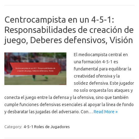
Centrocampista en un 4-5-1:
Responsabilidades de creación de
juego, Deberes defensivos, Visión
El mediocampista central en
una formación 4-5-1 es
fundamental para equilibrar la
creatividad ofensiva y la
solidez defensiva. Este jugador
no solo orquesta los ataques y
conecta el juego entre la defensa y la ofensiva, sino que también
cumple funciones defensivas esenciales al apoyar la línea de fondo
y desbaratar las jugadas del adversario. Con…
Read More »
Category:
4-5-1 Roles de Jugadores