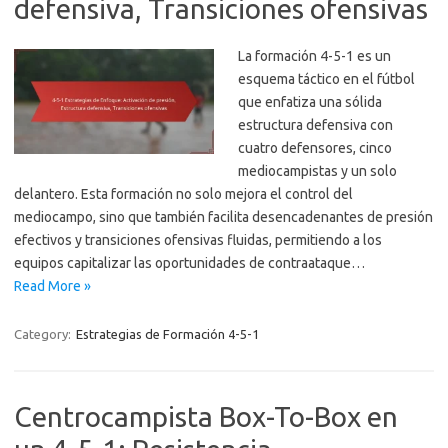
defensiva, Transiciones ofensivas
La formación 4-5-1 es un
esquema táctico en el fútbol
que enfatiza una sólida
estructura defensiva con
cuatro defensores, cinco
mediocampistas y un solo
delantero. Esta formación no solo mejora el control del
mediocampo, sino que también facilita desencadenantes de presión
efectivos y transiciones ofensivas fluidas, permitiendo a los
equipos capitalizar las oportunidades de contraataque…
Read More »
Category:
Estrategias de Formación 4-5-1
Centrocampista Box-To-Box en