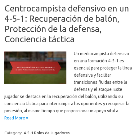
Centrocampista defensivo en un
4-5-1: Recuperación de balón,
Protección de la defensa,
Conciencia táctica
Un mediocampista defensivo
en una formación 4-5-1 es
esencial para proteger la línea
defensiva y facilitar
transiciones fluidas entre la
defensa y el ataque. Este
jugador se destaca en la recuperación del balón, utilizando su
conciencia táctica para interrumpir a los oponentes y recuperar la
posesión, al mismo tiempo que proporciona un apoyo vital a…
Read More »
Category:
4-5-1 Roles de Jugadores