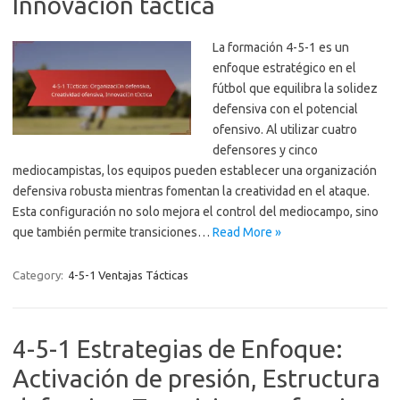
Innovación táctica
La formación 4-5-1 es un
enfoque estratégico en el
fútbol que equilibra la solidez
defensiva con el potencial
ofensivo. Al utilizar cuatro
defensores y cinco
mediocampistas, los equipos pueden establecer una organización
defensiva robusta mientras fomentan la creatividad en el ataque.
Esta configuración no solo mejora el control del mediocampo, sino
que también permite transiciones…
Read More »
Category:
4-5-1 Ventajas Tácticas
4-5-1 Estrategias de Enfoque:
Activación de presión, Estructura