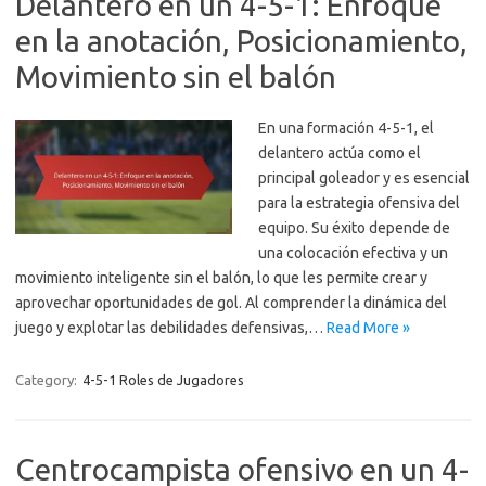
Delantero en un 4-5-1: Enfoque
en la anotación, Posicionamiento,
Movimiento sin el balón
En una formación 4-5-1, el
delantero actúa como el
principal goleador y es esencial
para la estrategia ofensiva del
equipo. Su éxito depende de
una colocación efectiva y un
movimiento inteligente sin el balón, lo que les permite crear y
aprovechar oportunidades de gol. Al comprender la dinámica del
juego y explotar las debilidades defensivas,…
Read More »
Category:
4-5-1 Roles de Jugadores
Centrocampista ofensivo en un 4-