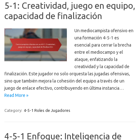
5-1: Creatividad, juego en equipo,
capacidad de finalización
Un mediocampista ofensivo en
una formación 4-5-1 es
esencial para cerrar la brecha
entre el mediocampo y el
ataque, enfatizando la
creatividad y la capacidad de
finalización. Este jugador no solo orquesta las jugadas ofensivas,
sino que también mejora la cohesión del equipo a través de un
juego de enlace efectivo, contribuyendo en última instancia…
Read More »
Category:
4-5-1 Roles de Jugadores
4-5-1 Enfoque: Inteligencia de