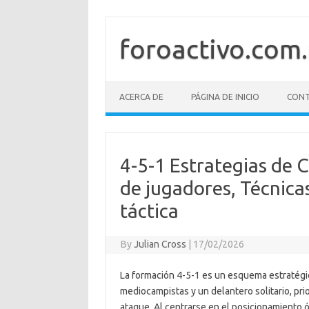
Skip
to
content
foroactivo.com
ACERCA DE
PÁGINA DE INICIO
CONT
4-5-1 Estrategias de 
de jugadores, Técnicas
táctica
By
Julian Cross
|
17/02/2026
La formación 4-5-1 es un esquema estratégic
mediocampistas y un delantero solitario, pr
ataque. Al centrarse en el posicionamiento 