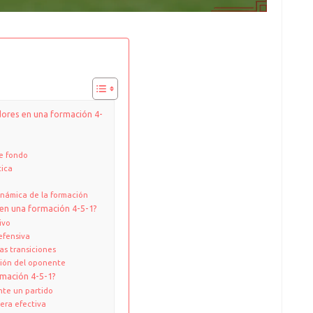
adores en una formación 4-
de fondo
tica
inámica de la formación
 en una formación 4-5-1?
ivo
efensiva
s transiciones
ción del oponente
ormación 4-5-1?
nte un partido
era efectiva